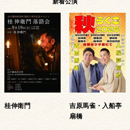
新着公演
桂伸衛門
吉原馬雀・入船亭
扇橋