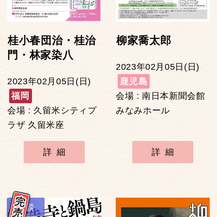
桂小春団治・桂治
柳家喬太郎
門・林家染八
2023年02月05日(日)
2023年02月05日(日)
鹿児島
福岡
会場 : 南日本新聞会館
会場 : 久留米シティプ
みなみホール
ラザ 久留米座
詳細
詳細
講談