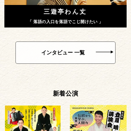
三遊亭わん丈
「 落語の入口を落語でこじ開けたい 」
インタビュー 一覧
新着公演