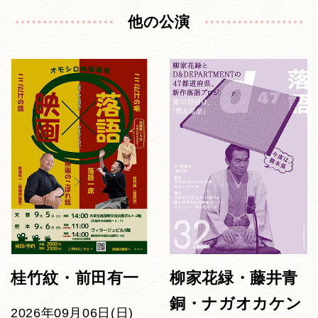
他の公演
桂竹紋・前田有一
柳家花緑・藤井青
銅・ナガオカケン
2026年09月06日(日)