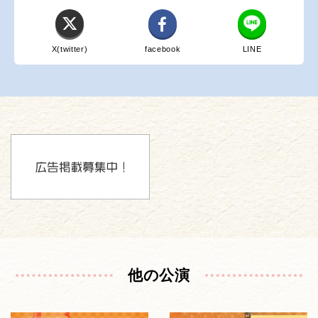
X(twitter)
facebook
LINE
他の公演