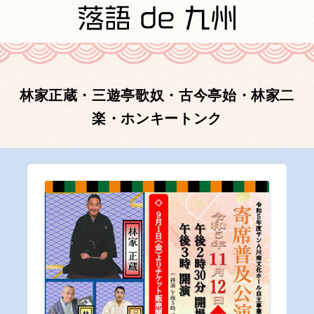
林家正蔵・三遊亭歌奴・古今亭始・林家二
楽・ホンキートンク