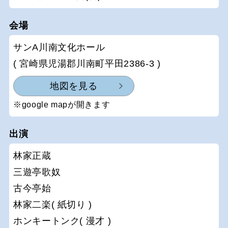
会場
サンA川南文化ホール
( 宮崎県児湯郡川南町平田2386-3 )
地図を見る
※google mapが開きます
出演
林家正蔵
三遊亭歌奴
古今亭始
林家二楽( 紙切り )
ホンキートンク( 漫才 )