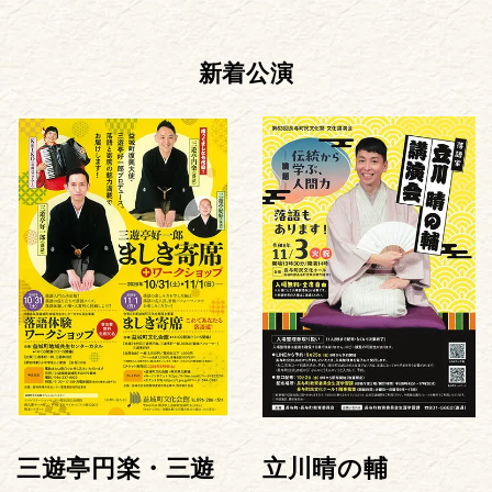
新着公演
三遊亭円楽・三遊
立川晴の輔