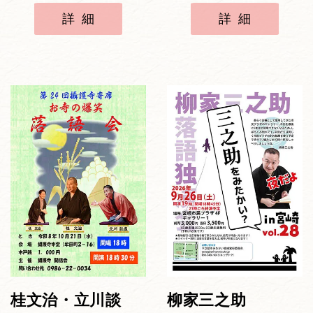
詳細
詳細
桂文治・立川談
柳家三之助