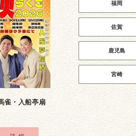
福岡
佐賀
鹿児島
宮崎
馬雀・入船亭扇
2025年