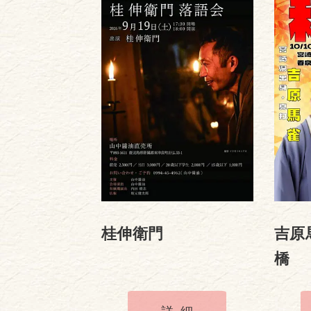
桂伸衛門
吉原
橋