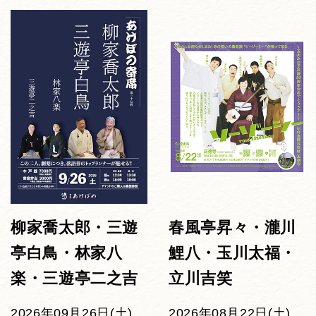
柳家喬太郎・三遊
春風亭昇々・瀧川
亭白鳥・林家八
鯉八・玉川太福・
楽・三遊亭二之吉
立川吉笑
2026年09月26日(土)
2026年08月22日(土)