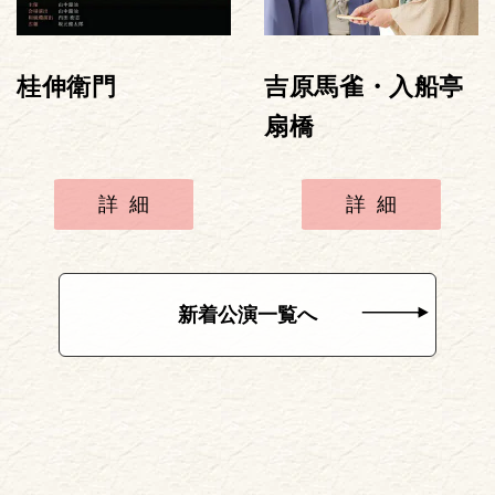
桂伸衛門
吉原馬雀・入船亭
扇橋
詳細
詳細
新着公演一覧へ