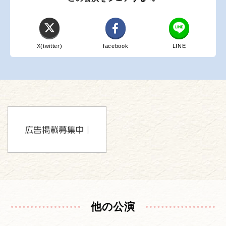
X(twitter)
facebook
LINE
他の公演