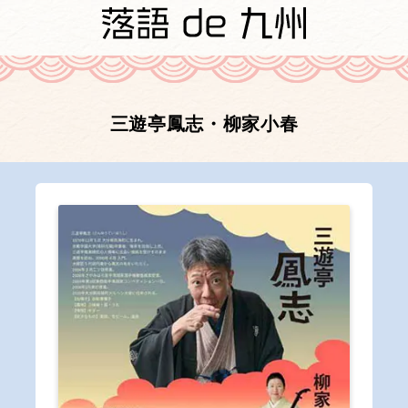
三遊亭鳳志・柳家小春