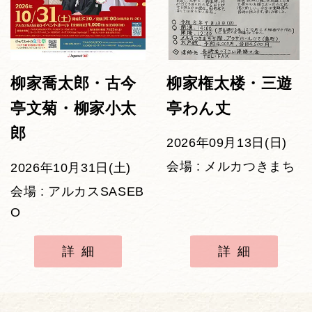
柳家喬太郎・古今
柳家権太楼・三遊
亭文菊・柳家小太
亭わん丈
郎
2026年09月13日(日)
会場 : メルカつきまち
2026年10月31日(土)
会場 : アルカスSASEB
O
詳細
詳細