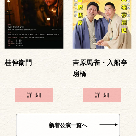
桂伸衛門
吉原馬雀・入船亭
扇橋
詳細
詳細
新着公演一覧へ