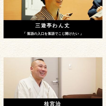
三遊亭わん丈
「 落語の入口を落語でこじ開けたい 」
桂宮治