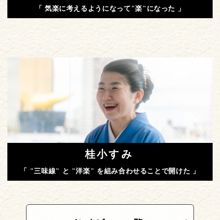
「 気楽に考えるようになって"楽"になった 」
桂小すみ
「 "三味線" と "洋楽" を組み合わせることで開けた 」