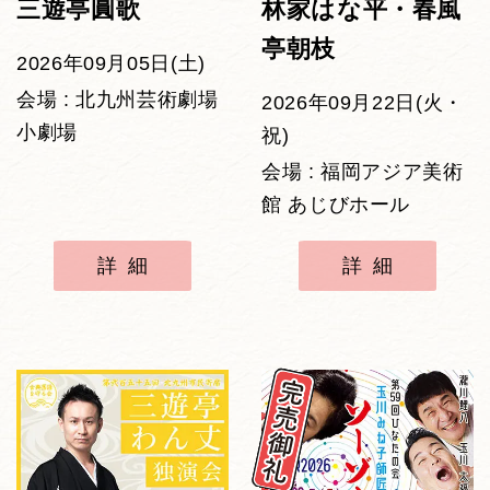
三遊亭圓歌
林家はな平・春風
亭朝枝
2026年09月05日(土)
会場 : 北九州芸術劇場
2026年09月22日(火・
小劇場
祝)
会場 : 福岡アジア美術
館 あじびホール
詳細
詳細