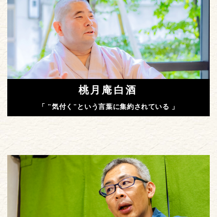
桃月庵白酒
「 "気付く"という言葉に集約されている 」