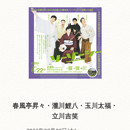
春風亭昇々・瀧川鯉八・玉川太福・
立川吉笑