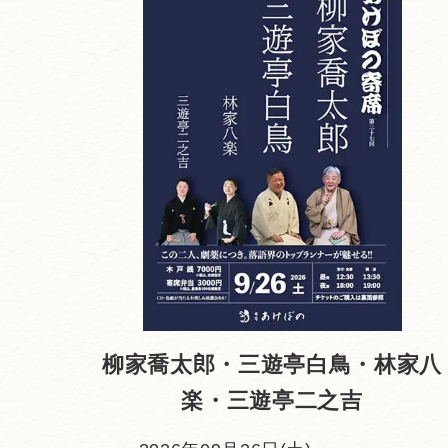
柳家喬太郎・三遊亭白鳥・林家八
楽・三遊亭二之吉