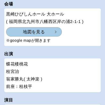
会場
黒崎ひびしんホール 大ホール
( 福岡県北九州市八幡西区岸の浦2-1-1 )
地図を見る
※google mapが開きます
出演
蝶花楼桃花
桂宮治
翁家勝丸( 太神楽 )
前座：桂枝平
演目