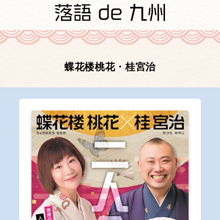
蝶花楼桃花・桂宮治