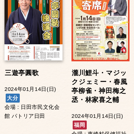
三遊亭圓歌
瀧川鯉斗・マジッ
クジェミー・春風
2024年01月14日(日)
亭柳雀・神田梅之
大分
丞・林家喜之輔
会場 : 日田市民文化会
館 パトリア日田
2024年01月14日(日)
福岡
会場 : 東峰村保健福祉