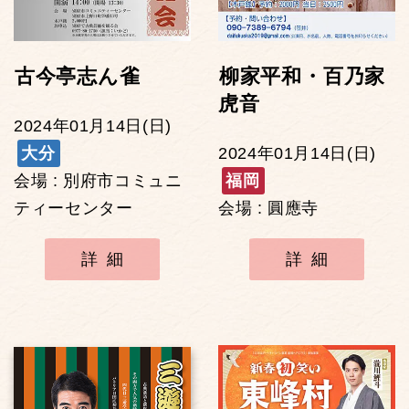
古今亭志ん雀
柳家平和・百乃家
虎音
2024年01月14日(日)
大分
2024年01月14日(日)
会場 : 別府市コミュニ
福岡
ティーセンター
会場 : 圓應寺
詳細
詳細