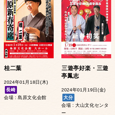
桂二葉
三遊亭好楽・三遊
亭鳳志
2024年01月18日(木)
長崎
2024年01月19日(金)
会場 : 島原文化会館
大分
会場 : 大山文化センタ
ー