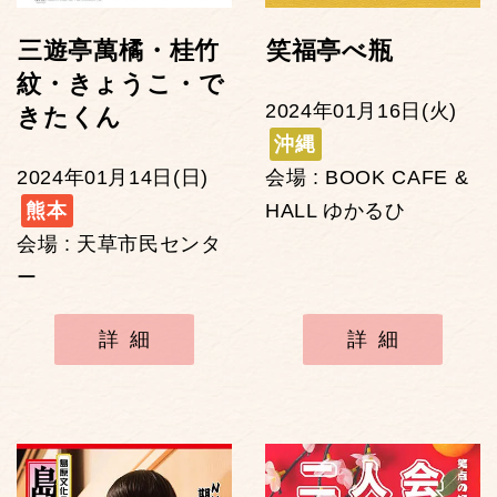
三遊亭萬橘・桂竹
笑福亭べ瓶
紋・きょうこ・で
2024年01月16日(火)
きたくん
沖縄
2024年01月14日(日)
会場 : BOOK CAFE &
熊本
HALL ゆかるひ
会場 : 天草市民センタ
ー
詳細
詳細