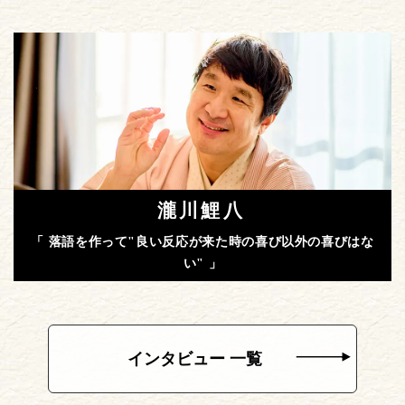
瀧川鯉八
「 落語を作って"良い反応が来た時の喜び以外の喜びはな
い" 」
インタビュー 一覧