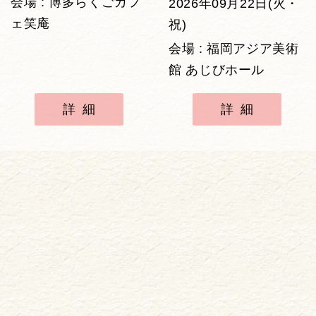
会場 : 博多らくごカフ
2026年09月22日(火・
ェ笑庵
祝)
会場 : 福岡アジア美術
館 あじびホール
詳細
詳細