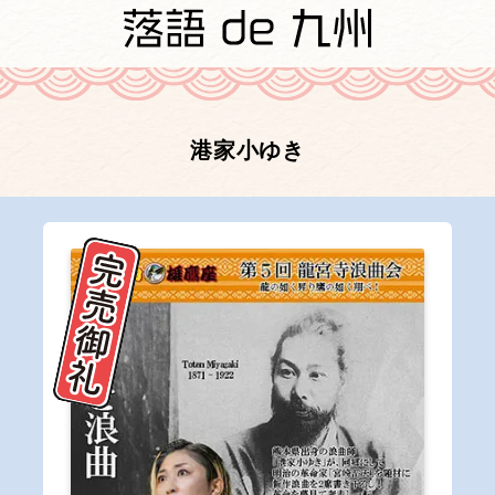
港家小ゆき