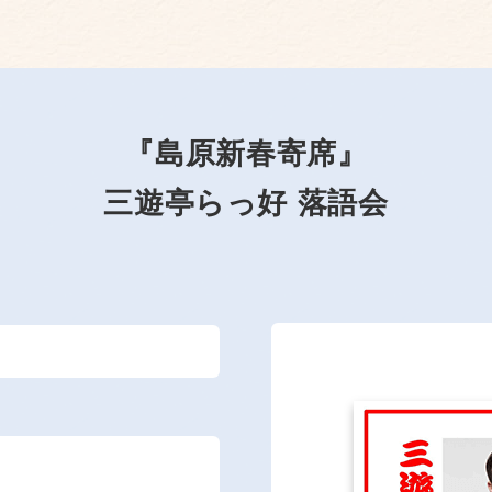
『島原新春寄席』
三遊亭らっ好 落語会