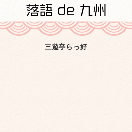
三遊亭らっ好