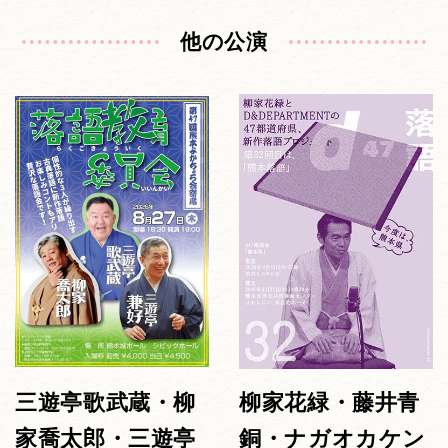
他の公演
三遊亭歌武蔵・柳
柳家花緑・藤井青
家喬太郎・三遊亭
銅・ナガオカケン