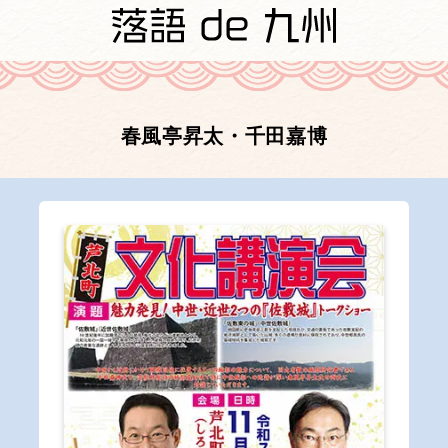
春風亭昇太・千田嘉博