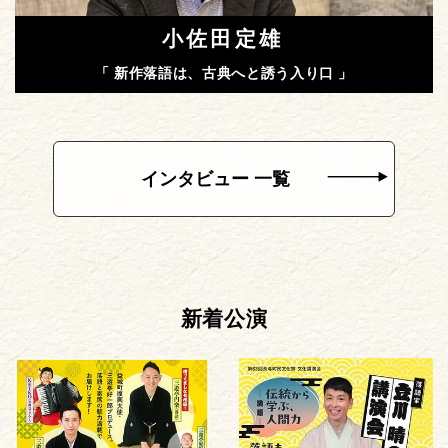
小佐田定雄
「 新作落語は、古典へと誘う入り口 」
インタビュー 一覧
新着公演