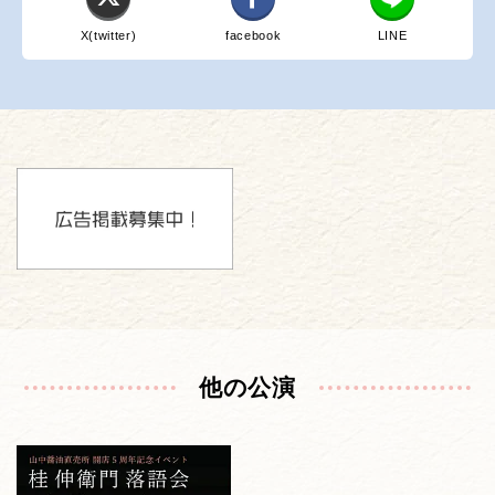
X(twitter)
facebook
LINE
他の公演