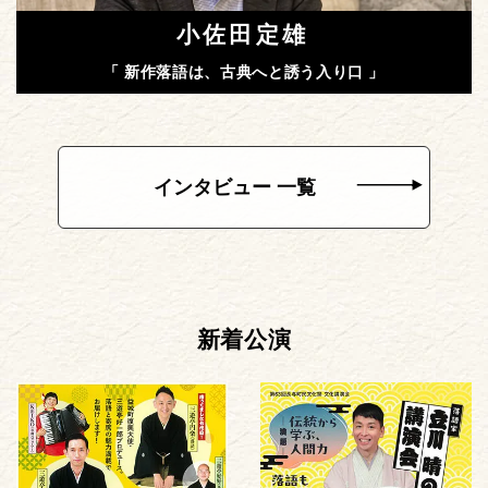
小佐田定雄
「 新作落語は、古典へと誘う入り口 」
インタビュー 一覧
新着公演