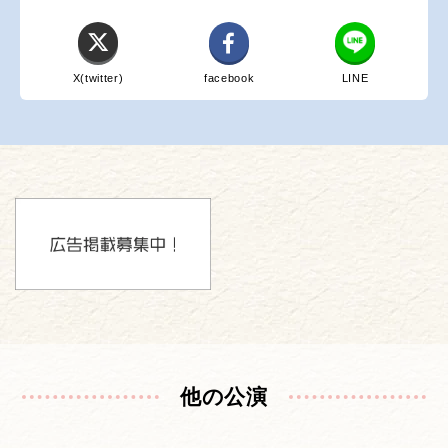
X(twitter)
facebook
LINE
他の公演