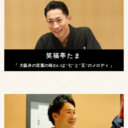
笑福亭たま
「 大阪弁の言葉の味わいは"七"と"五"のメロディ 」