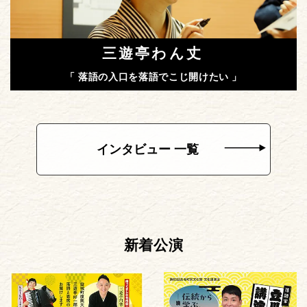
三遊亭わん丈
「 落語の入口を落語でこじ開けたい 」
インタビュー 一覧
新着公演