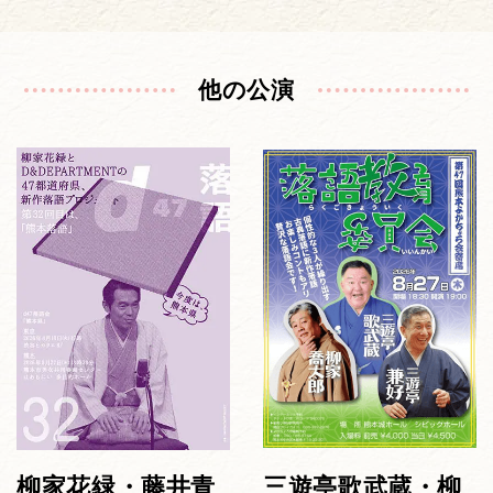
他の公演
柳家花緑・藤井青
三遊亭歌武蔵・柳