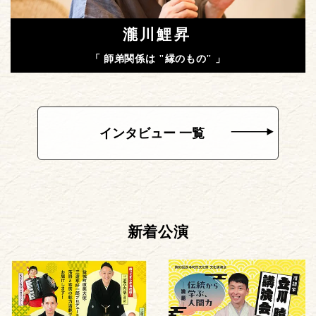
瀧川鯉昇
「 師弟関係は "縁のもの" 」
インタビュー 一覧
新着公演