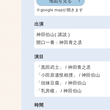
地図を見る
※google mapが開きます
出演
神田伯山( 講談 )
開口一番：神田青之丞
演目
「黒田武士」 / 神田青之丞
「小田原遺恨相撲」 / 神田伯山
「徂徠豆腐」 / 神田伯山
「乳房榎」 / 神田伯山
時間