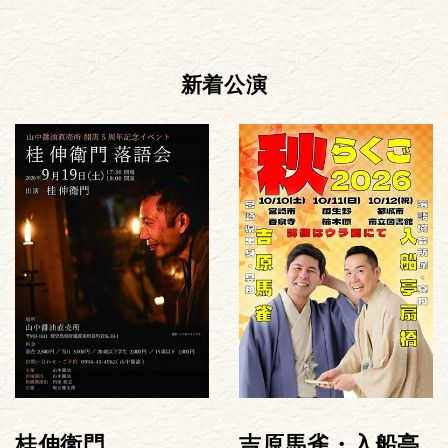
新着公演
桂伸衛門
吉原馬雀・入船亭