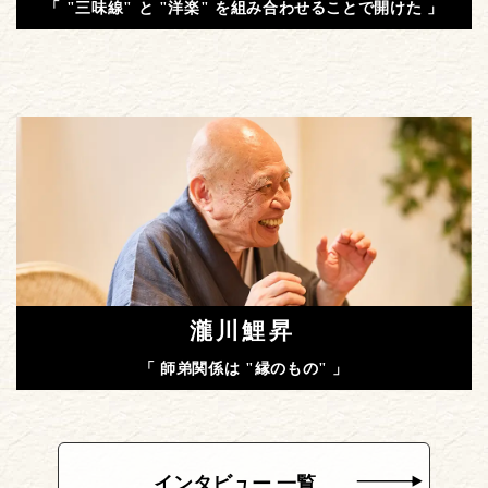
「 "三味線" と "洋楽" を組み合わせることで開けた 」
瀧川鯉昇
「 師弟関係は "縁のもの" 」
インタビュー 一覧