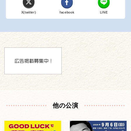
X(twitter)
facebook
LINE
他の公演