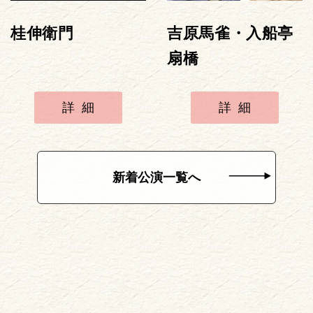
桂伸衛門
吉原馬雀・入船亭
扇橋
詳細
詳細
新着公演一覧へ