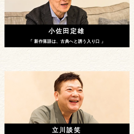
小佐田定雄
「 新作落語は、古典へと誘う入り口 」
立川談笑