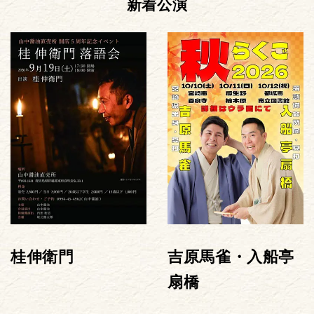
新着公演
桂伸衛門
吉原馬雀・入船亭
扇橋