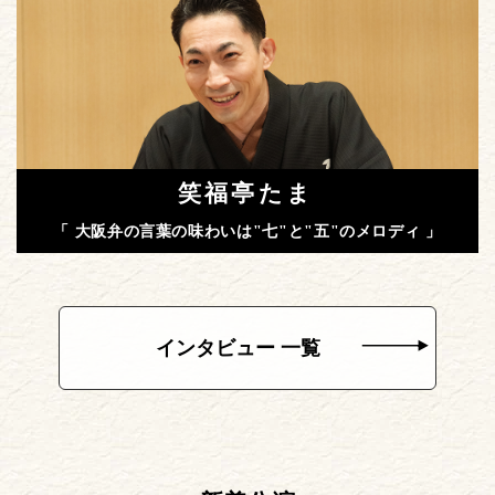
笑福亭たま
「 大阪弁の言葉の味わいは"七"と"五"のメロディ 」
インタビュー 一覧