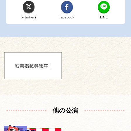
X(twitter)
facebook
LINE
他の公演