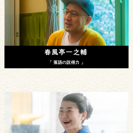
春風亭一之輔
「 落語の説得力 」