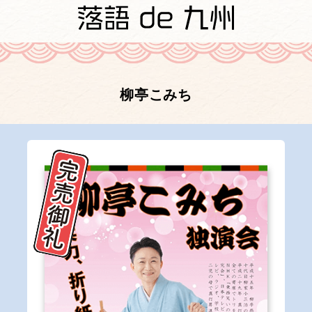
柳亭こみち