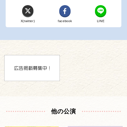
X(twitter)
facebook
LINE
他の公演