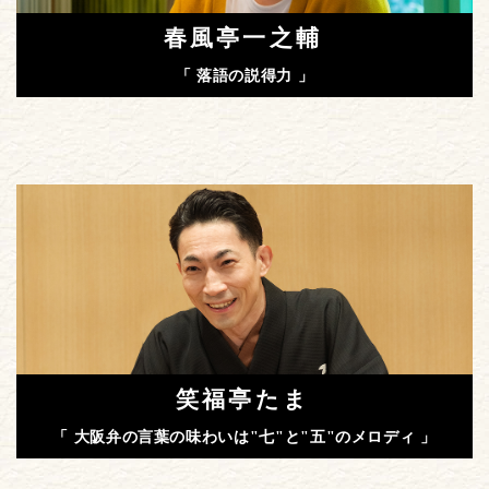
春風亭一之輔
「 落語の説得力 」
笑福亭たま
「 大阪弁の言葉の味わいは"七"と"五"のメロディ 」