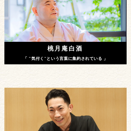
桃月庵白酒
「 "気付く"という言葉に集約されている 」