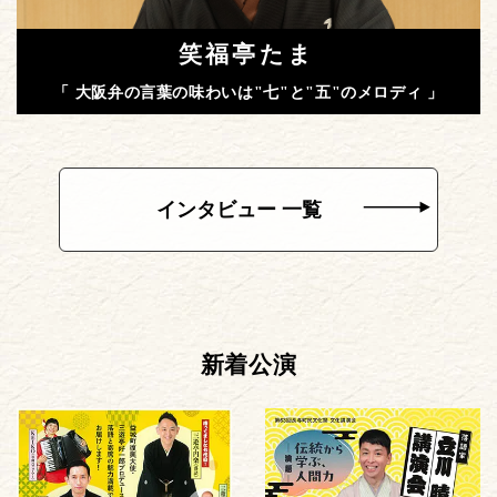
笑福亭たま
「 大阪弁の言葉の味わいは"七"と"五"のメロディ 」
インタビュー 一覧
新着公演