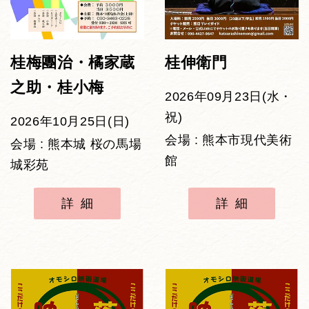
桂梅團治・橘家蔵
桂伸衛門
之助・桂小梅
2026年09月23日(水・
祝)
2026年10月25日(日)
会場 : 熊本市現代美術
会場 : 熊本城 桜の馬場
館
城彩苑
詳細
詳細