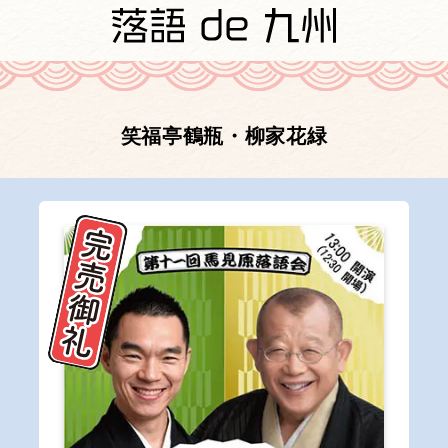
笑福亭鶴瓶・柳家花緑