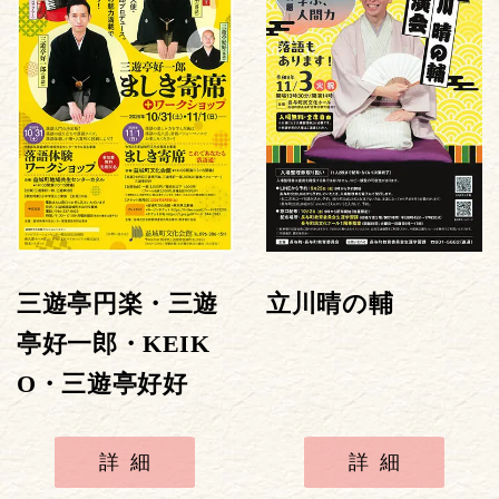
三遊亭円楽・三遊
立川晴の輔
亭好一郎・KEIK
O・三遊亭好好
詳細
詳細