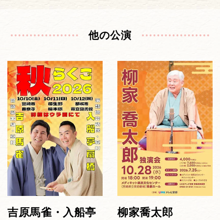
他の公演
吉原馬雀・入船亭
柳家喬太郎