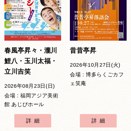
春風亭昇々・瀧川
昔昔亭昇
鯉八・玉川太福・
2026年10月27日(火)
立川吉笑
会場 : 博多らくごカフ
ェ笑庵
2026年08月23日(日)
会場 : 福岡アジア美術
館 あじびホール
詳細
詳細