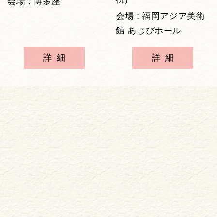
会場 : 博多座
会場 : 福岡アジア美術
館 あじびホール
詳細
詳細