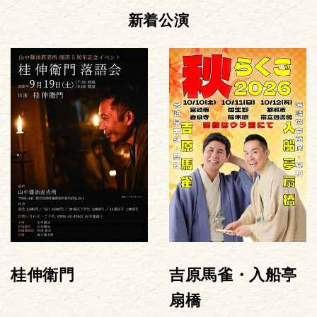
新着公演
桂伸衛門
吉原馬雀・入船亭
扇橋