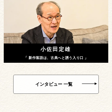
小佐田定雄
「 新作落語は、古典へと誘う入り口 」
インタビュー 一覧