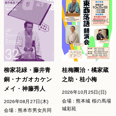
柳家花緑・藤井青
桂梅團治・橘家蔵
銅・ナガオカケン
之助・桂小梅
メイ・神藤秀人
2026年10月25日(日)
会場 : 熊本城 桜の馬場
2026年08月27日(木)
城彩苑
会場 : 熊本市男女共同