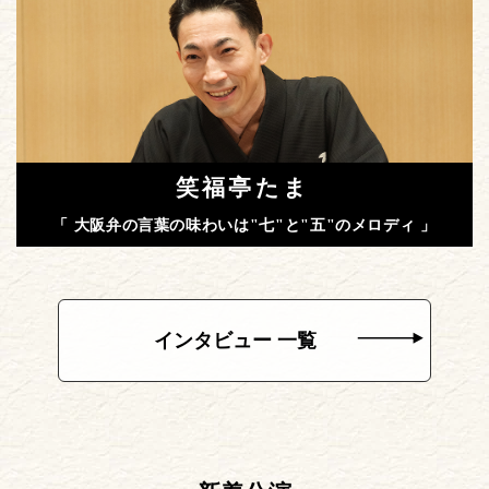
笑福亭たま
「 大阪弁の言葉の味わいは"七"と"五"のメロディ 」
インタビュー 一覧