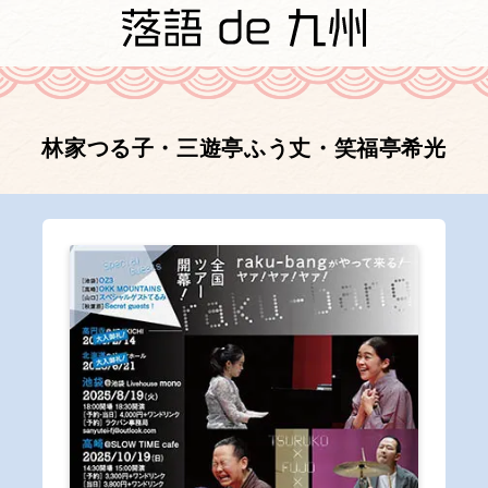
林家つる子・三遊亭ふう丈・笑福亭希光