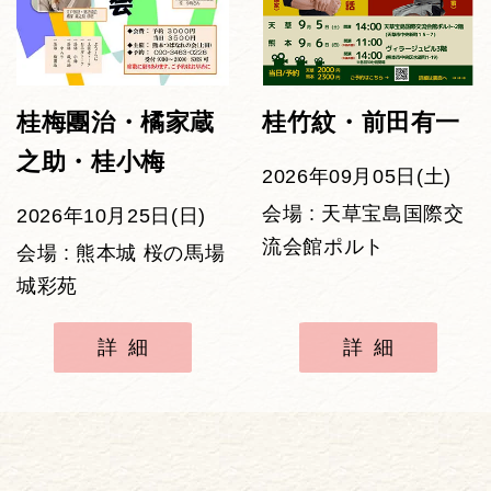
桂梅團治・橘家蔵
桂竹紋・前田有一
之助・桂小梅
2026年09月05日(土)
会場 : 天草宝島国際交
2026年10月25日(日)
流会館ポルト
会場 : 熊本城 桜の馬場
城彩苑
詳細
詳細