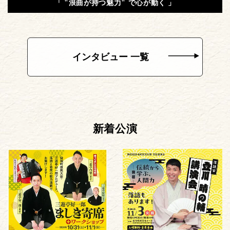
「 "浪曲が持つ魅力" で心が動く 」
インタビュー 一覧
新着公演