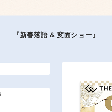
『新春落語 & 変面ショー』
場