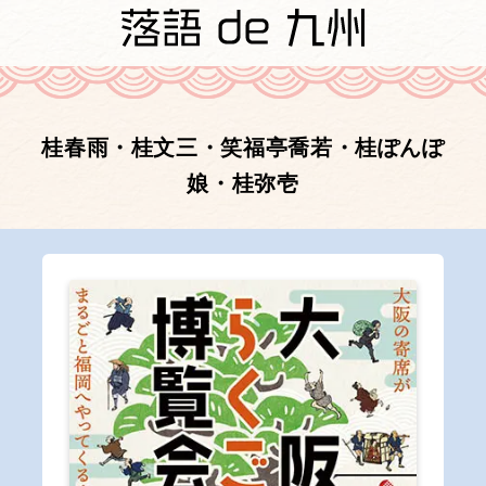
桂春雨・桂文三・笑福亭喬若・桂ぽんぽ
娘・桂弥壱