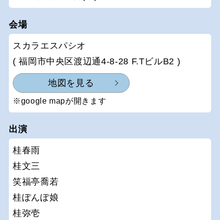
会場
スカラエスパシオ
( 福岡市中央区渡辺通4-8-28 F.TビルB2 )
地図を見る
※google mapが開きます
出演
桂春雨
桂文三
笑福亭喬若
桂ぽんぽ娘
桂弥壱