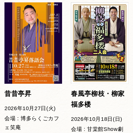
昔昔亭昇
春風亭柳枝・柳家
福多楼
2026年10月27日(火)
会場 : 博多らくごカフ
2026年10月18日(日)
ェ笑庵
会場 : 甘棠館Show劇