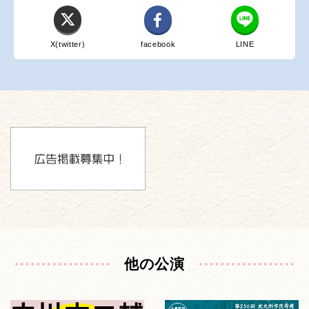
X(twitter)
facebook
LINE
他の公演