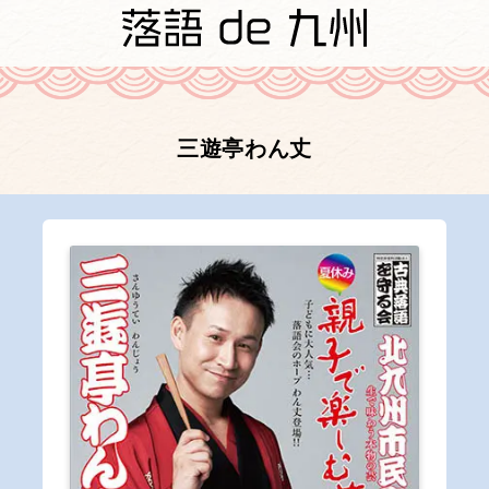
三遊亭わん丈