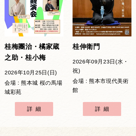
桂梅團治・橘家蔵
桂伸衛門
之助・桂小梅
2026年09月23日(水・
祝)
2026年10月25日(日)
会場 : 熊本市現代美術
会場 : 熊本城 桜の馬場
館
城彩苑
詳細
詳細