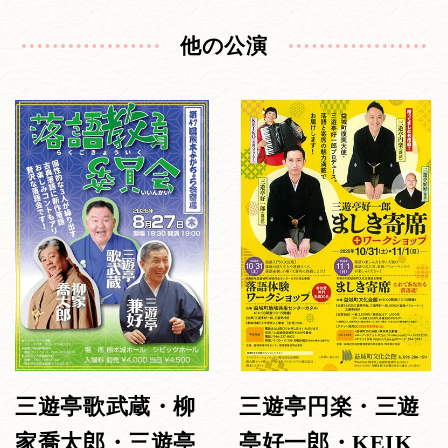
他の公演
三遊亭歌武蔵・柳
三遊亭円楽・三遊
家喬太郎・三遊亭
亭好一郎・KEIK