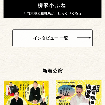
柳家小ふね
「 与太郎と粗忽系が、しっくりくる 」
インタビュー 一覧
新着公演