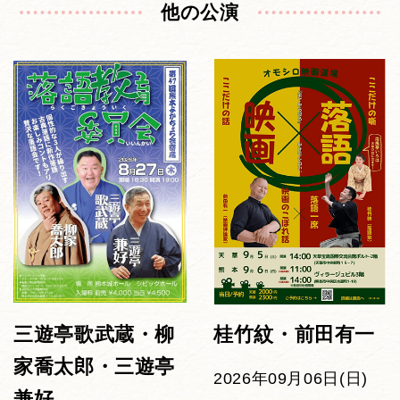
他の公演
三遊亭歌武蔵・柳
桂竹紋・前田有一
家喬太郎・三遊亭
2026年09月06日(日)
兼好