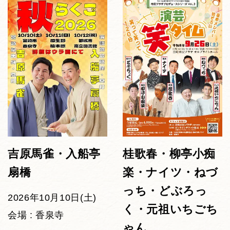
吉原馬雀・入船亭
桂歌春・柳亭小痴
扇橋
楽・ナイツ・ねづ
っち・どぶろっ
2026年10月10日(土)
く・元祖いちごち
会場 : 香泉寺
ゃん