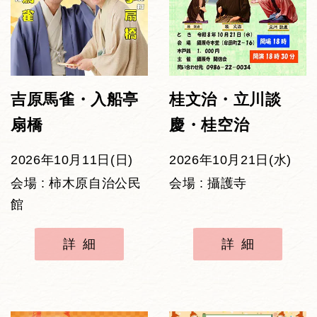
吉原馬雀・入船亭
桂文治・立川談
扇橋
慶・桂空治
2026年10月11日(日)
2026年10月21日(水)
会場 : 柿木原自治公民
会場 : 攝護寺
館
詳細
詳細