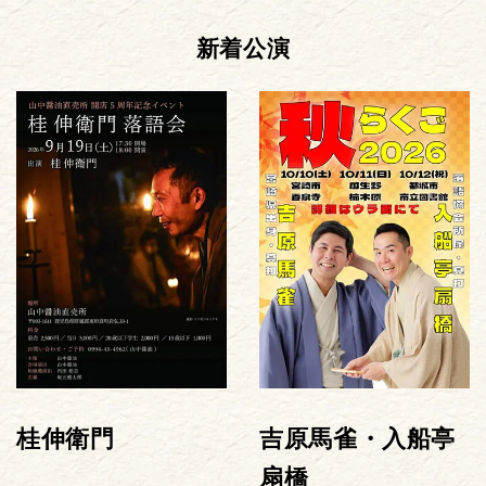
新着公演
桂伸衛門
吉原馬雀・入船亭
扇橋