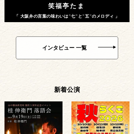
笑福亭たま
「 大阪弁の言葉の味わいは"七"と"五"のメロディ 」
インタビュー 一覧
新着公演