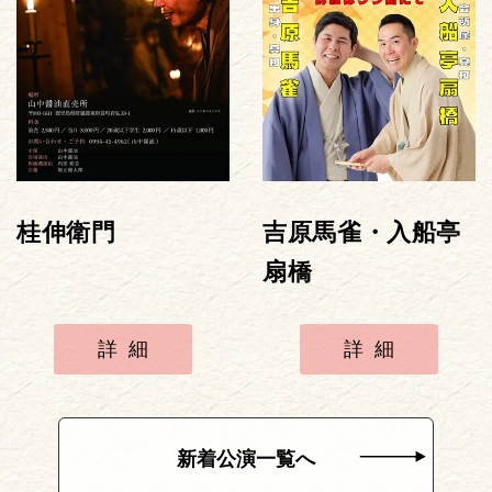
桂伸衛門
吉原馬雀・入船亭
扇橋
詳細
詳細
新着公演一覧へ