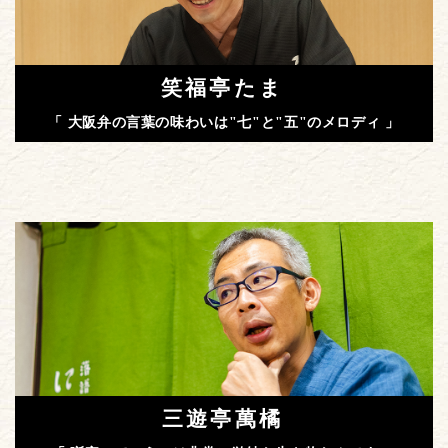
笑福亭たま
「 大阪弁の言葉の味わいは"七"と"五"のメロディ 」
三遊亭萬橘