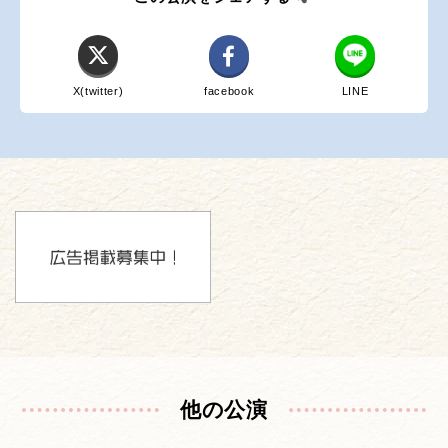
X(twitter)
facebook
LINE
他の公演