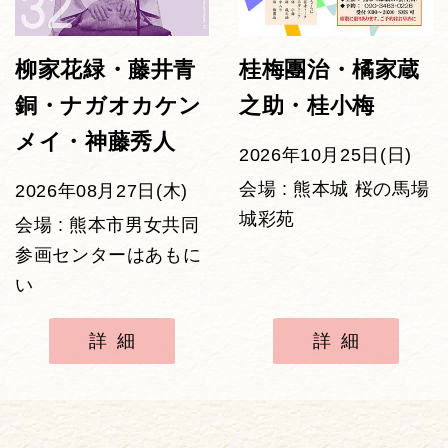
柳家花緑・藤井青
桂梅團治・橘家蔵
銅・ナガオカケン
之助・桂小梅
メイ・神藤秀人
2026年10月25日(日)
会場 : 熊本城 桜の馬場
2026年08月27日(木)
城彩苑
会場 : 熊本市男女共同
参画センターはあもに
い
詳細
詳細