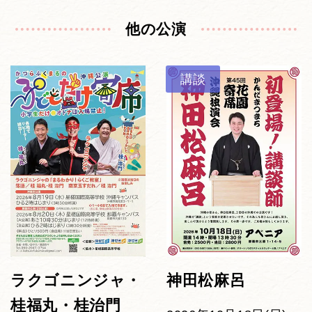
他の公演
講談
ラクゴニンジャ・
神田松麻呂
桂福丸・桂治門