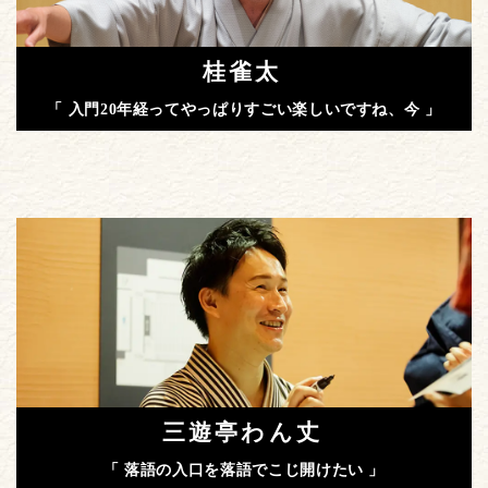
桂雀太
「 入門20年経ってやっぱりすごい楽しいですね、今 」
三遊亭わん丈
「 落語の入口を落語でこじ開けたい 」