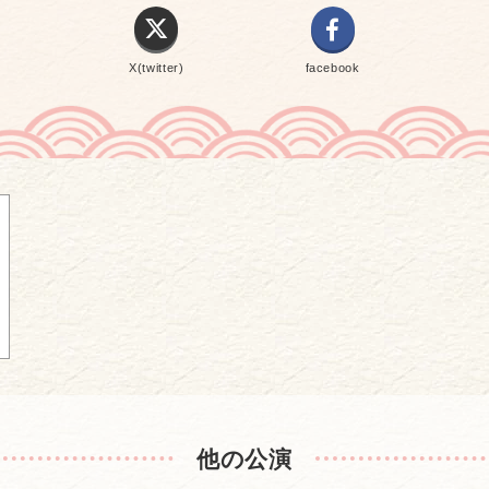
X(twitter)
facebook
他の公演