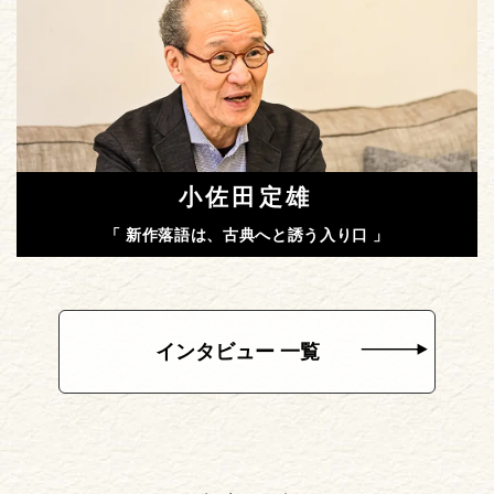
小佐田定雄
「 新作落語は、古典へと誘う入り口 」
インタビュー 一覧