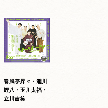
春風亭昇々・瀧川
鯉八・玉川太福・
立川吉笑