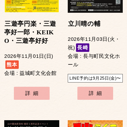
三遊亭円楽・三遊
立川晴の輔
亭好一郎・KEIK
2026年11月03日(火・
O・三遊亭好好
祝)
長崎
2026年11月01日(日)
会場 : 長与町民文化ホ
熊本
ール
会場 : 益城町文化会館
LINE予約は9月25日(金)〜
詳細
詳細