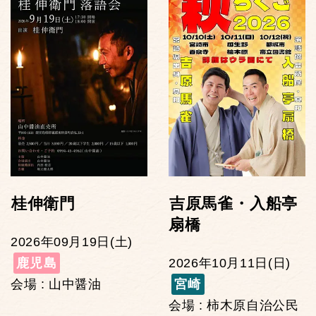
桂伸衛門
吉原馬雀・入船亭
扇橋
2026年09月19日(土)
鹿児島
2026年10月11日(日)
会場 : 山中醤油
宮崎
会場 : 柿木原自治公民