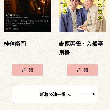
桂伸衛門
吉原馬雀・入船亭
扇橋
詳細
詳細
新着公演一覧へ