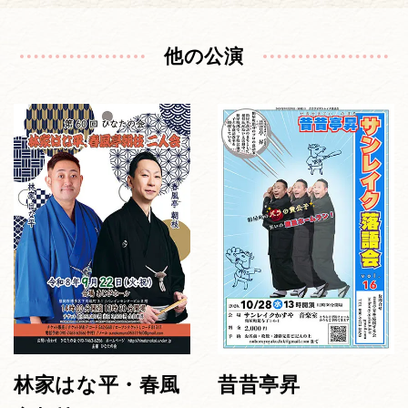
他の公演
林家はな平・春風
昔昔亭昇