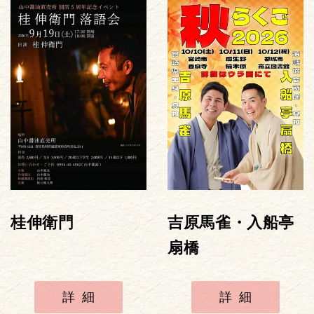
桂伸衛門
吉原馬雀・入船亭
扇橋
詳細
詳細