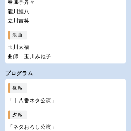
春風亭昇々
瀧川鯉八
立川吉笑
浪曲
玉川太福
曲師：玉川みね子
プログラム
昼席
「十八番ネタ公演」
夕席
「ネタおろし公演」