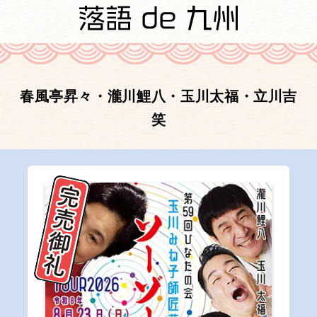
春風亭昇々・瀧川鯉八・玉川太福・立川吉
笑