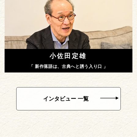
小佐田定雄
「 新作落語は、古典へと誘う入り口 」
インタビュー 一覧