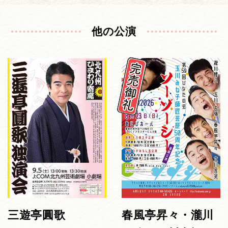
他の公演
三遊亭圓歌
春風亭昇々・瀧川