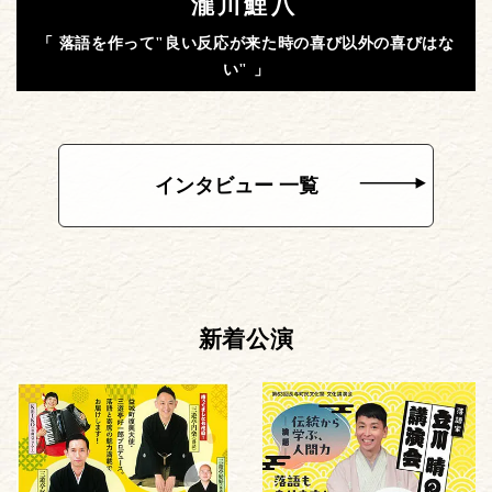
瀧川鯉八
「 落語を作って"良い反応が来た時の喜び以外の喜びはな
い" 」
インタビュー 一覧
新着公演