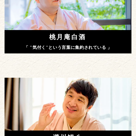
桃月庵白酒
「 "気付く"という言葉に集約されている 」