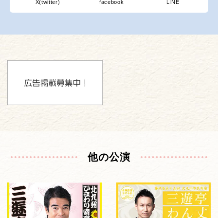
X(twitter)
facebook
LINE
他の公演