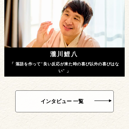
瀧川鯉八
「 落語を作って"良い反応が来た時の喜び以外の喜びはな
い" 」
インタビュー 一覧