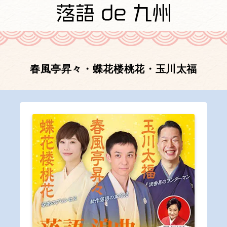
春風亭昇々・蝶花楼桃花・玉川太福