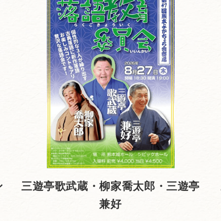
ン
三遊亭歌武蔵・柳家喬太郎・三遊亭
兼好