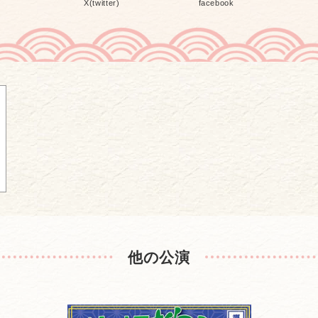
X(twitter)
facebook
他の公演