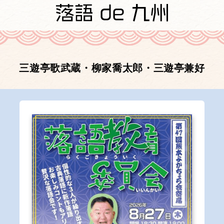
三遊亭歌武蔵・柳家喬太郎・三遊亭兼好