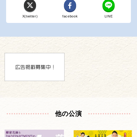
X(twitter)
facebook
LINE
他の公演