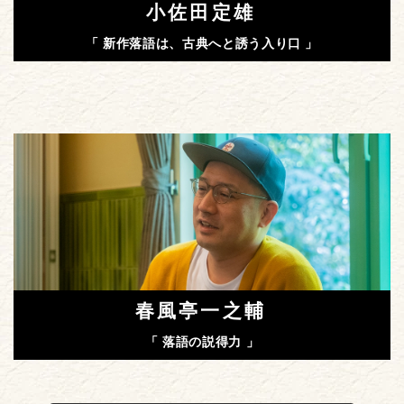
小佐田定雄
「 新作落語は、古典へと誘う入り口 」
春風亭一之輔
「 落語の説得力 」