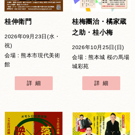
桂伸衛門
桂梅團治・橘家蔵
之助・桂小梅
2026年09月23日(水・
祝)
2026年10月25日(日)
会場 : 熊本市現代美術
会場 : 熊本城 桜の馬場
館
城彩苑
詳細
詳細