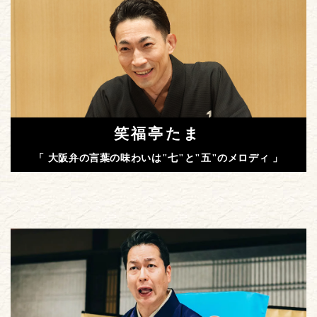
笑福亭たま
「 大阪弁の言葉の味わいは"七"と"五"のメロディ 」